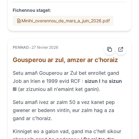
Fichennou staget
:
Minihi_overennou_de_mars_a_juin_2026.pdf
•
PENNAD
27 février 2026
Gousperou ar zul, amzer ar c'horaiz
Setu amañ Gouperou ar Zul bet enrollet gand
Job an Irien e 1999 evid RCF :
sizun I
ha
sizun
III
(ar zizuniou all n'emaint ket ganin).
Setu amañ ivez ar zalm 50 a vez kanet pep
gwener er bedenn vintin, eur zalm hag a za
gand ar c'horaiz.
Kinniget eo a galon vad, gand ma c'hell sikour