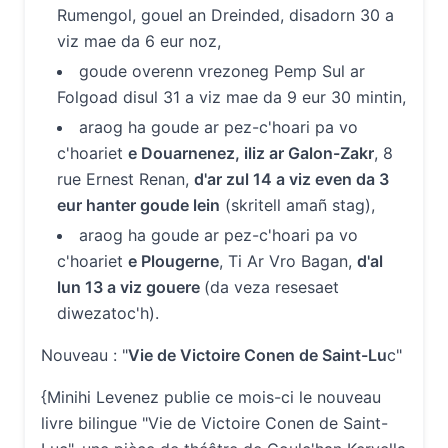
Rumengol, gouel an Dreinded, disadorn 30 a
viz mae da 6 eur noz,
goude overenn vrezoneg Pemp Sul ar
Folgoad disul 31 a viz mae da 9 eur 30 mintin,
araog ha goude ar pez-c'hoari pa vo
c'hoariet
e Douarnenez, iliz ar Galon-Zakr
, 8
rue Ernest Renan,
d'ar zul 14 a viz even da 3
eur hanter goude lein
(skritell amañ stag),
araog ha goude ar pez-c'hoari pa vo
c'hoariet
e Plougerne
, Ti Ar Vro Bagan,
d'al
lun 13 a viz gouere
(da veza resesaet
diwezatoc'h).
Nouveau : "
Vie de Victoire Conen de Saint-Lu
c"
{Minihi Levenez publie ce mois-ci le nouveau
livre bilingue "Vie de Victoire Conen de Saint-