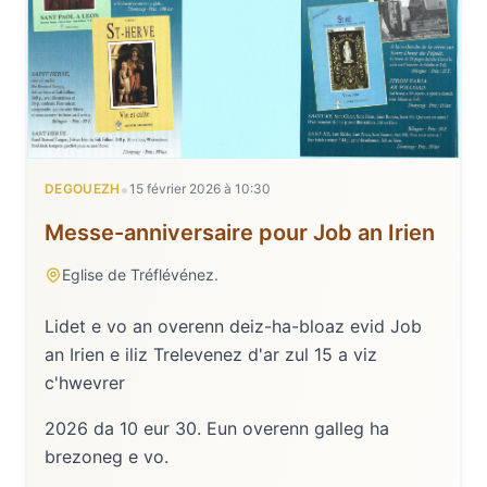
•
DEGOUEZH
15 février 2026
à
10:30
Messe-anniversaire pour Job an Irien
Eglise de Tréflévénez.
Lidet e vo an overenn deiz-ha-bloaz evid Job
an Irien e iliz Trelevenez d'ar zul 15 a viz
c'hwevrer
2026 da 10 eur 30. Eun overenn galleg ha
brezoneg e vo.