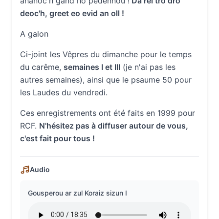
ahanoc'h gand ho pedennou !
Da rei tro dro
deoc'h, greet eo evid an oll !
A galon
Ci-joint les Vêpres du dimanche pour le temps
du carême,
semaines I et III
(je n'ai pas les
autres semaines), ainsi que le psaume 50 pour
les Laudes du vendredi.
Ces enregistrements ont été faits en 1999 pour
RCF.
N'hésitez pas à diffuser autour de vous,
c'est fait pour tous !
Audio
Gousperou ar zul Koraiz sizun I