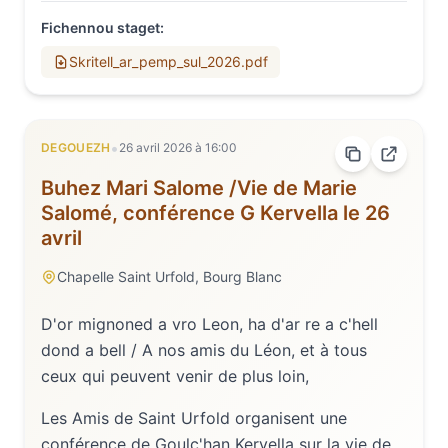
Fichennou staget
:
Skritell_ar_pemp_sul_2026.pdf
•
DEGOUEZH
26 avril 2026
à
16:00
Buhez Mari Salome /Vie de Marie
Salomé, conférence G Kervella le 26
avril
Chapelle Saint Urfold, Bourg Blanc
D'or mignoned a vro Leon, ha d'ar re a c'hell
dond a bell / A nos amis du Léon, et à tous
ceux qui peuvent venir de plus loin,
Les Amis de Saint Urfold organisent une
conférence de Goulc'han Kervella sur la vie de