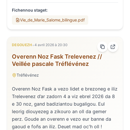
Fichennou staget
:
Vie_de_Marie_Salome_bilingue.pdf
•
DEGOUEZH
4 avril 2026
à
20:30
Overenn Noz Fask Trelevenez //
Veillée pascale Tréflévénez
Tréflévénez
Overenn Noz Fask a vezo lidet e brezoneg e iliz
Trelevenez d’ar zadorn 4 a viz ebrel 2026 da 8
e 30 noz, gand badiziantou bugaligou. Eul
leorig diouyezeg a zikouro an oll da gemer
perz. Goude an overenn e vezo eur banne da
gaoud e foñs an iliz. Deuet mad oc'h oll !