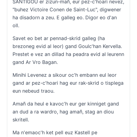
SANTIGOU er zizun-mañ, eur pez-c'hoari nevez,
"buhez Victoire Conen de Saint-Luc", digwener
ha disadorn a zeu. E galleg eo. Digor eo d'an
oll.
Savet eo bet ar pennad-skrid galleg (ha
brezoneg evid al leor) gand Goulc'han Kervella.
Prestet e vez an dillad ha peadra evid al leurenn
gand Ar Vro Bagan.
Minihi Levenez a sikour oc'h embann eul leor
gand ar pez-c'hoari hag eur rak-skrid o tisplega
eun nebeud traou.
Amañ da heul e kavoc'h eur ger kinniget gand
an dud a ra wardro, hag amañ, stag an diou
skritell.
Ma n'emaoc'h ket pell euz Kastell pe