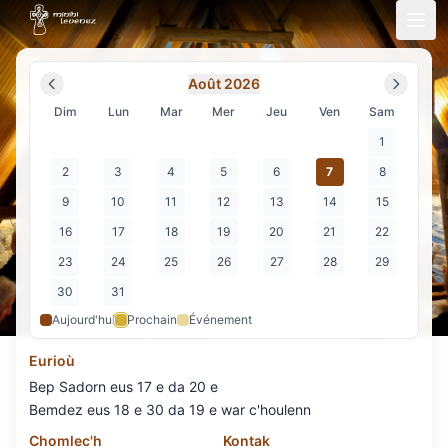
Août
2026
Dim
Lun
Mar
Mer
Jeu
Ven
Sam
1
2
3
4
5
6
7
8
9
10
11
12
13
14
15
16
17
18
19
20
21
22
23
24
25
26
27
28
29
30
31
Aujourd'hui
Prochain
Événement
Eurioù
Bep Sadorn eus 17 e da 20 e
Bemdez eus 18 e 30 da 19 e war c'houlenn
Chomlec'h
Kontak