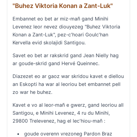
"Buhez Viktoria Konan a Zant-Luk"
Embannet eo bet ar miz-mañ gand Minihi
Levenez leor nevez diouyezeg "Buhez Viktoria
Konan a Zant-Luk", pez-c'hoari Goulc'han
Kervella evid skolajidi Santigou.
Savet eo bet ar rakskrid gand Jean Nielly hag
ar goude-skrid gand Hervé Queinnec.
Diazezet eo ar gaoz war skridou kavet e diellou
an Eskopti ha war al leoriou bet embannet pell
zo war he buhez.
Kavet e vo al leor-mañ e gwerz, gand leoriou all
Santigou, e Minihi Levenez, 4 ru du Minihi,
29800 Trelevenez, hag el lec'hiou-mañ :
goude overenn vrezoneg Pardon Braz