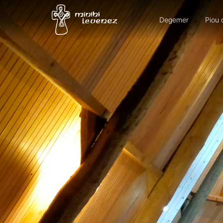
Degemer
Piou 