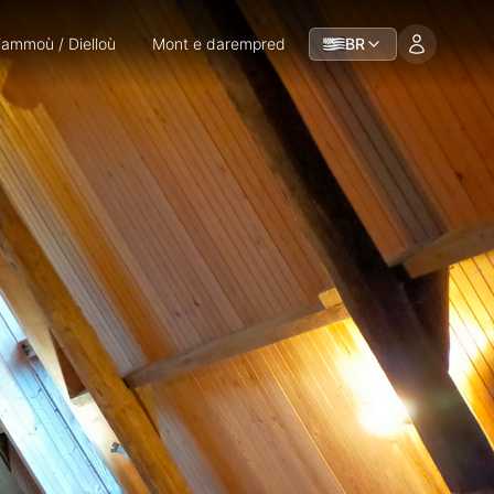
iammoù / Dielloù
Mont e darempred
BR