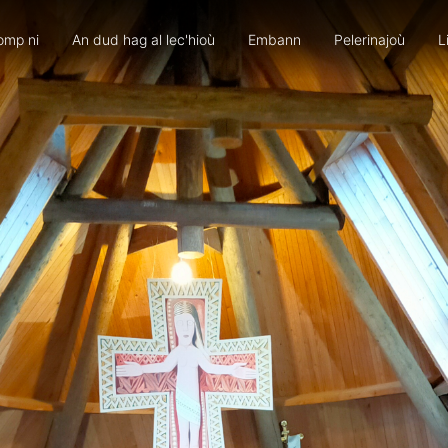
omp ni
An dud hag al lec'hioù
Embann
Pelerinajoù
L