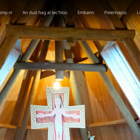
omp ni
An dud hag al lec'hioù
Embann
Pelerinajoù
L