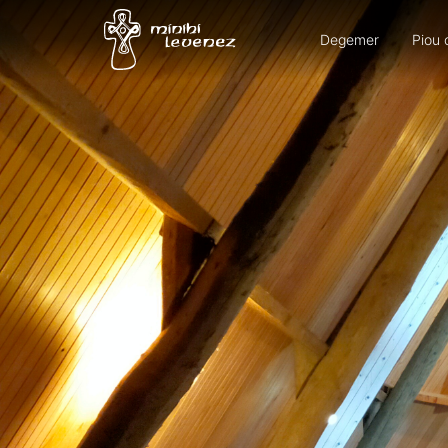
Degemer
Piou 