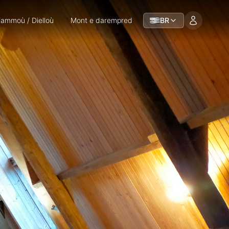
iammoù / Dielloù
Mont e darempred
BR