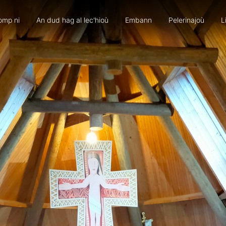
omp ni
An dud hag al lec'hioù
Embann
Pelerinajoù
L