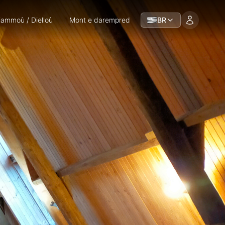
iammoù / Dielloù
Mont e darempred
BR