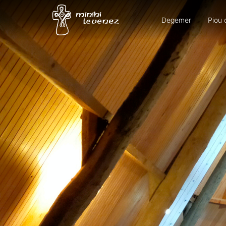
Degemer
Piou 